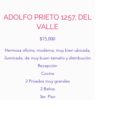
ADOLFO PRIETO 1257, DEL
VALLE
$15,000
Hermosa oficina, moderna, muy bien ubicada,
iluminada, de muy buen tamaño y distribución
Recepción
Cocina
2 Privados muy grandes
2 Baños
3er. Piso
105m2
Mantenimiento: $1300
Agua: $600 bimestral
Ideal para una consultoría, contadores, incluso